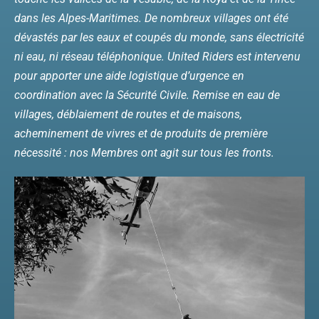
dans les Alpes-Maritimes. De nombreux villages ont été
dévastés par les eaux et coupés du monde, sans électricité
ni eau, ni réseau téléphonique. United Riders est intervenu
pour apporter une aide logistique d’urgence en
coordination avec la Sécurité Civile. Remise en eau de
villages, déblaiement de routes et de maisons,
acheminement de vivres et de produits de première
nécessité : nos Membres ont agit sur tous les fronts.