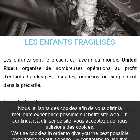
LES ENFANTS FRAGILISÉS
Les enfants sont le présent et l’avenir du monde.
United
Riders
organise de nombreuses opérations au profit
d’enfants handicapés, malades, orphelins ou simplement
dans la précarité.
La protection des personnes :
Nous utilisons des cookies afin de vous offrir la
Force, discipline, efficacité et organisation… nos membres
meilleure expérience possible sur notre site web. En
mettent en œuvre leur sérieux et leur savoir-faire afin de
continuant à utiliser ce site, vous acceptez que nous
sécuriser, à la demande, tous types de sites dans les
utilisions des cookies.
We use cookies in order to give you the best possible
domaines de l’humanitaire ou de l’événementiel.
experience on our website. By continuing to use this