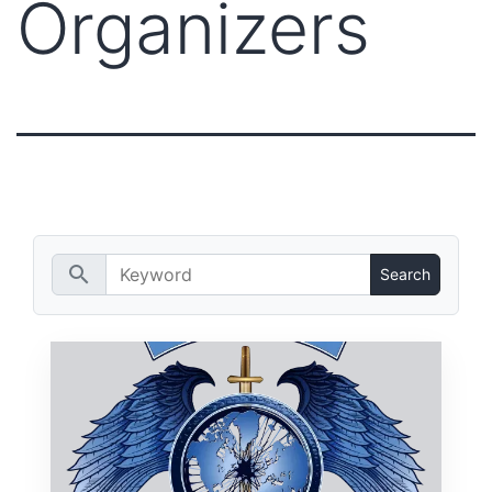
Organizers
search